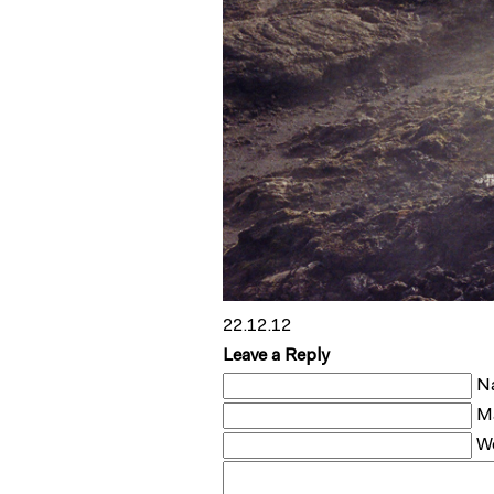
22.12.12
Leave a Reply
N
Ma
We